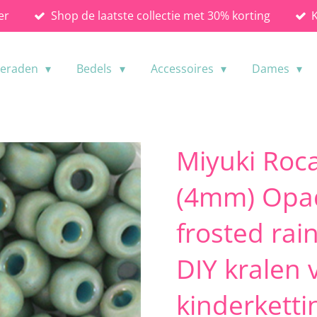
er
Shop de laatste collectie met 30% korting
ieraden
Bedels
Accessoires
Dames
Miyuki Roca
(4mm) Opa
frosted rai
DIY kralen 
kinderkett