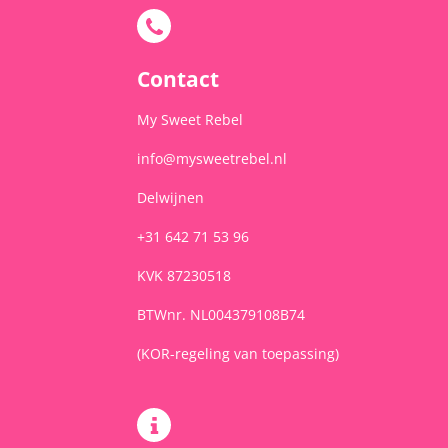
e
t
t
b
a
s
o
g
A
o
r
p
Contact
k
a
p
m
My Sweet Rebel
info@mysweetrebel.nl
Delwijnen
+31 642 71 53 96
KVK 87230518
BTWnr. NL004379108B74
(KOR-regeling van toepassing)