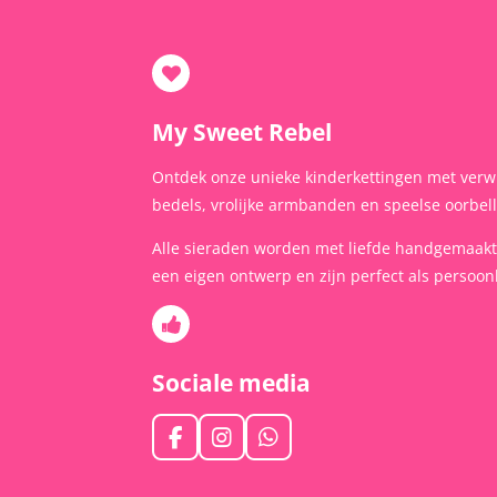
My Sweet Rebel
Ontdek onze unieke kinderkettingen met verw
bedels, vrolijke armbanden en speelse oorbel
Alle sieraden worden met liefde handgemaak
een eigen ontwerp en zijn perfect als persoonl
Sociale media
F
I
W
a
n
h
c
s
a