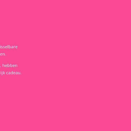
isselbare
len.
t, hebben
ijk cadeau.