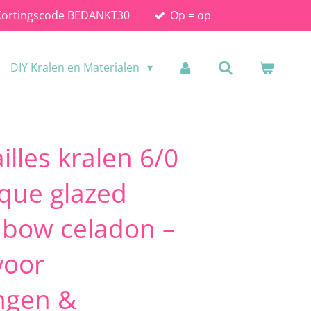
Kortingscode BEDANKT30
Op = op
DIY Kralen en Materialen
illes kralen 6/0
que glazed
nbow celadon –
voor
ingen &