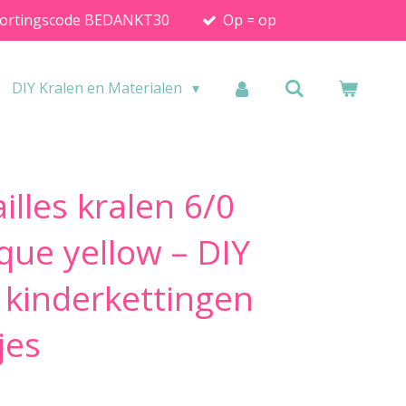
ortingscode BEDANKT30
Op = op
DIY Kralen en Materialen
illes kralen 6/0
ue yellow – DIY
 kinderkettingen
jes