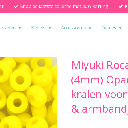
er
Shop de laatste collectie met 30% korting
K
ieraden
Bedels
Accessoires
Dames
Miyuki Roca
(4mm) Opaq
kralen voor
& armband