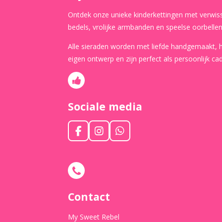
Ontdek onze unieke kinderkettingen met verwis
bedels, vrolijke armbanden en speelse oorbellen
Alle sieraden worden met liefde handgemaakt,
eigen ontwerp en zijn perfect als persoonlijk ca
Sociale media
F
I
W
a
n
h
c
s
a
e
t
t
b
a
s
o
g
A
o
r
p
Contact
k
a
p
m
My Sweet Rebel