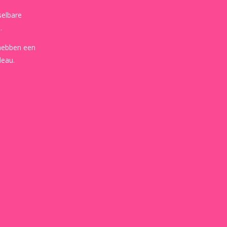
selbare
.
 hebben een
deau.