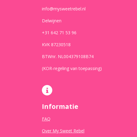
info@mysweetrebel.nl
Delwijnen
+31 642 71 53 96
KVK 87230518
BTWnr. NL004379108B74
(KOR-regeling van toepassing)
Informatie
FAQ
Over My Sweet Rebel