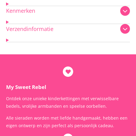
Kenmerken
Verzendinformatie
My Sweet Rebel
Ontdek onze unieke kinderkettingen met verwisselbare
bedels, vrolijke armbanden en speelse oorbellen.
Alle sieraden worden met liefde handgemaakt, hebben een
eigen ontwerp en zijn perfect als persoonlijk cadeau.