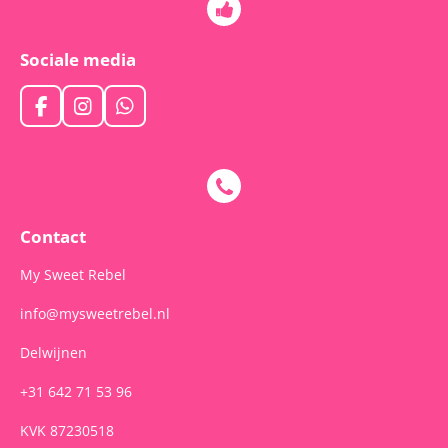
Sociale media
F
I
W
a
n
h
c
s
a
e
t
t
b
a
s
o
g
A
o
r
p
Contact
k
a
p
m
My Sweet Rebel
info@mysweetrebel.nl
Delwijnen
+31 642 71 53 96
KVK 87230518