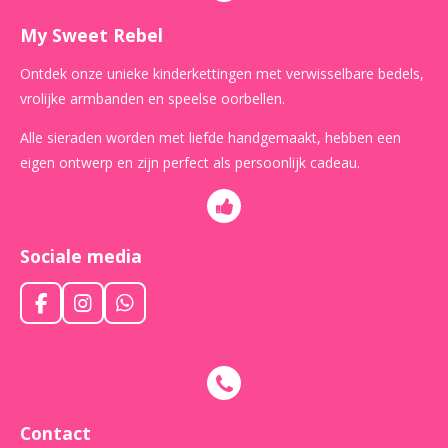
My Sweet Rebel
Ontdek onze unieke kinderkettingen met verwisselbare bedels,
vrolijke armbanden en speelse oorbellen.
Alle sieraden worden met liefde handgemaakt, hebben een
eigen ontwerp en zijn perfect als persoonlijk cadeau.
Sociale media
F
I
W
a
n
h
c
s
a
e
t
t
b
a
s
o
g
A
o
r
p
Contact
k
a
p