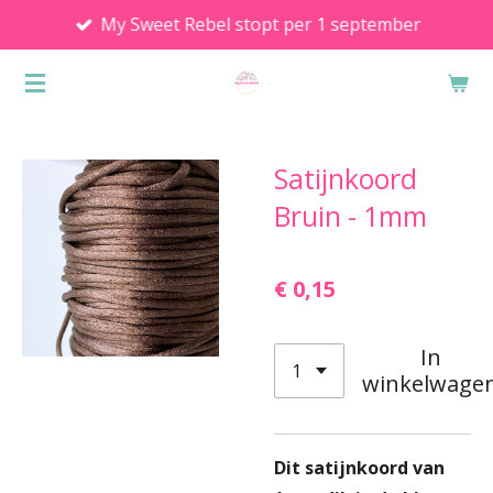
My Sweet Rebel stopt per 1 september
Ga
direct
naar
de
hoofdinhoud
Satijnkoord
Bruin - 1mm
€ 0,15
In
winkelwage
Dit satijnkoord van