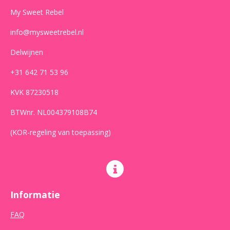
m
My Sweet Rebel
info@mysweetrebel.nl
Delwijnen
+31 642 71 53 96
KVK 87230518
BTWnr. NL004379108B74
(KOR-regeling van toepassing)
Informatie
FAQ