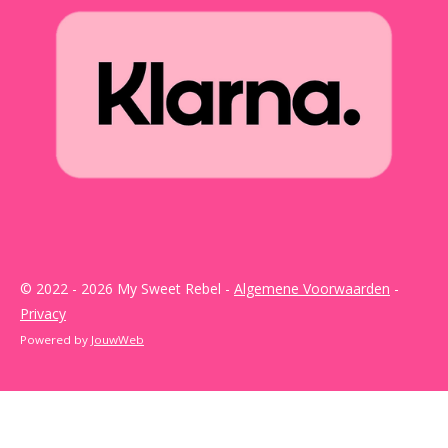
© 2022 - 2026 My Sweet Rebel -
Algemene Voorwaarden
-
Privacy
Powered by
JouwWeb