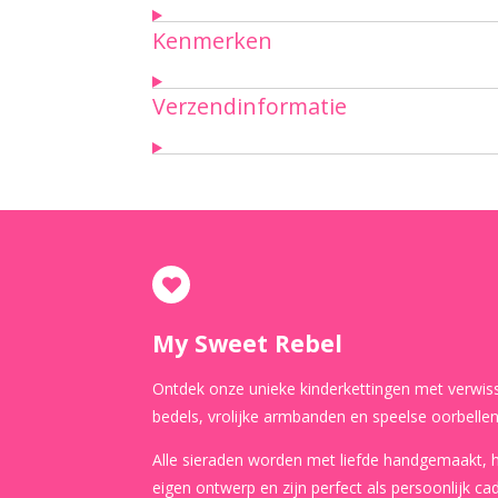
Kenmerken
Verzendinformatie
My Sweet Rebel
Ontdek onze unieke kinderkettingen met verwis
bedels, vrolijke armbanden en speelse oorbellen
Alle sieraden worden met liefde handgemaakt,
eigen ontwerp en zijn perfect als persoonlijk ca