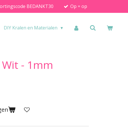
ortingscode BEDANKT30
Op = op
DIY Kralen en Materialen
d Wit - 1mm
gen