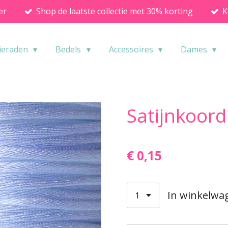
er
Shop de laatste collectie met 30% korting
K
ieraden
Bedels
Accessoires
Dames
Satijnkoor
€ 0,15
In winkelwa