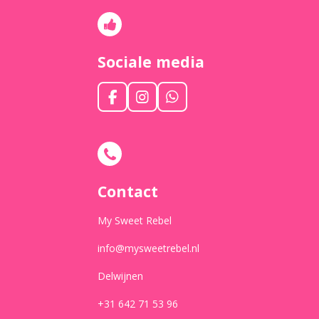
Sociale media
F
I
W
a
n
h
c
s
a
e
t
t
b
a
s
o
g
A
o
r
p
Contact
k
a
p
m
My Sweet Rebel
info@mysweetrebel.nl
Delwijnen
+31 642 71 53 96