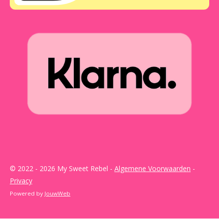
© 2022 - 2026 My Sweet Rebel -
Algemene Voorwaarden
-
Privacy
Powered by
JouwWeb