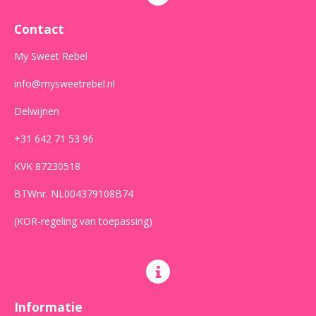
o
g
A
o
r
p
Contact
k
a
p
m
My Sweet Rebel
info@mysweetrebel.nl
Delwijnen
+31 642 71 53 96
KVK 87230518
BTWnr. NL004379108B74
(KOR-regeling van toepassing)
Informatie