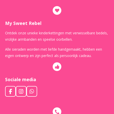
My Sweet Rebel
Ontdek onze unieke kinderkettingen met verwisselbare bedels,
vrolijke armbanden en speelse oorbellen.
Alle sieraden worden met liefde handgemaakt, hebben een
eigen ontwerp en zijn perfect als persoonlijk cadeau.
Sociale media
F
I
W
a
n
h
c
s
a
e
t
t
b
a
s