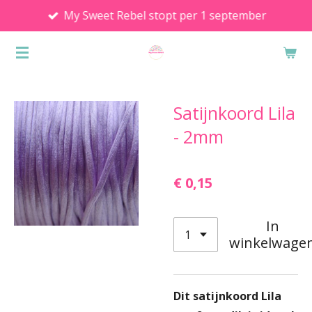
My Sweet Rebel stopt per 1 september
Ga
direct
naar
de
hoofdinhoud
Satijnkoord Lila
- 2mm
€ 0,15
In
winkelwage
Dit satijnkoord Lila