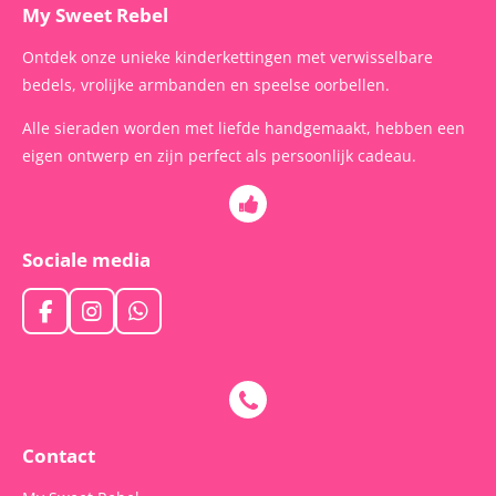
My Sweet Rebel
Ontdek onze unieke kinderkettingen met verwisselbare
bedels, vrolijke armbanden en speelse oorbellen.
Alle sieraden worden met liefde handgemaakt, hebben een
eigen ontwerp en zijn perfect als persoonlijk cadeau.
Sociale media
F
I
W
a
n
h
c
s
a
e
t
t
b
a
s
o
g
A
o
r
p
Contact
k
a
p
m