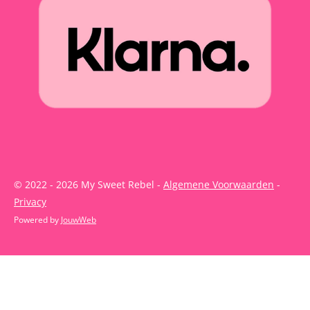
© 2022 - 2026 My Sweet Rebel -
Algemene Voorwaarden
-
Privacy
Powered by
JouwWeb