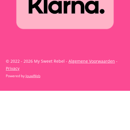
© 2022 - 2026 My Sweet Rebel -
Algemene Voorwaarden
-
Privacy
Powered by
JouwWeb