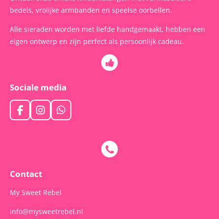
bedels, vrolijke armbanden en speelse oorbellen.
Alle sieraden worden met liefde handgemaakt, hebben een
eigen ontwerp en zijn perfect als persoonlijk cadeau.
Sociale media
F
I
W
a
n
h
c
s
a
e
t
t
b
a
s
o
g
A
o
r
p
Contact
k
a
p
m
My Sweet Rebel
info@mysweetrebel.nl