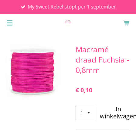
My Sweet Rebel stopt per 1 september
Ga
direct
naar
de
hoofdinhoud
Macramé
draad Fuchsia -
0,8mm
€ 0,10
In
winkelwage