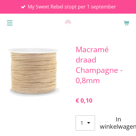
My Sweet Rebel stopt per 1 september
Ga
direct
naar
de
hoofdinhoud
Macramé
draad
Champagne -
0,8mm
€ 0,10
In
winkelwage