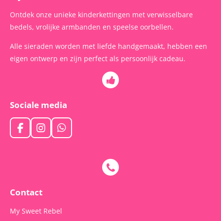
Ontdek onze unieke kinderkettingen met verwisselbare
bedels, vrolijke armbanden en speelse oorbellen.
Alle sieraden worden met liefde handgemaakt, hebben een
eigen ontwerp en zijn perfect als persoonlijk cadeau.
Sociale media
F
I
W
a
n
h
c
s
a
e
t
t
b
a
s
o
g
A
o
r
p
Contact
k
a
p
m
My Sweet Rebel