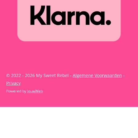
© 2022 - 2026 My Sweet Rebel -
Algemene Voorwaarden
-
Privacy
Powered by
JouwWeb