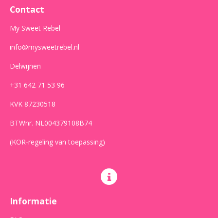
o
r
p
Contact
k
a
p
m
My Sweet Rebel
info@mysweetrebel.nl
Delwijnen
+31 642 71 53 96
KVK 87230518
BTWnr. NL004379108B74
(KOR-regeling van toepassing)
Informatie