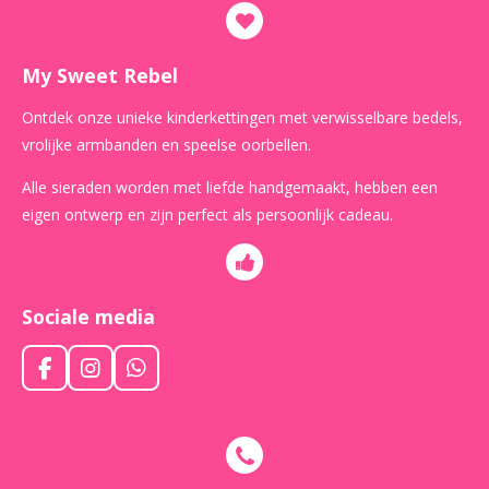
My Sweet Rebel
Ontdek onze unieke kinderkettingen met verwisselbare bedels,
vrolijke armbanden en speelse oorbellen.
Alle sieraden worden met liefde handgemaakt, hebben een
eigen ontwerp en zijn perfect als persoonlijk cadeau.
Sociale media
F
I
W
a
n
h
c
s
a
e
t
t
b
a
s
o
g
A