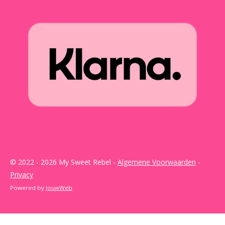
© 2022 - 2026 My Sweet Rebel -
Algemene Voorwaarden
-
Privacy
Powered by
JouwWeb