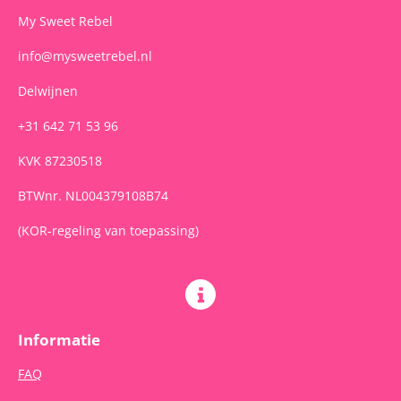
m
My Sweet Rebel
info@mysweetrebel.nl
Delwijnen
+31 642 71 53 96
KVK 87230518
BTWnr. NL004379108B74
(KOR-regeling van toepassing)
Informatie
FAQ