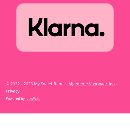
© 2022 - 2026 My Sweet Rebel -
Algemene Voorwaarden
-
Privacy
Powered by
JouwWeb