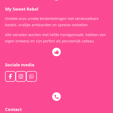
My Sweet Rebel
Ontdek onze unieke kinderkettingen met verwisselbare
bedels, vrolijke armbanden en speelse oorbellen.
Alle sieraden worden met liefde handgemaakt, hebben een
eigen ontwerp en zijn perfect als persoonlijk cadeau.
Sociale media
F
I
W
a
n
h
c
s
a
e
t
t
b
a
s
o
g
A
o
r
p
Contact
k
a
p