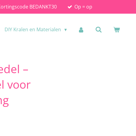
Kortingscode BEDANKT30
Op = op
DIY Kralen en Materialen
edel –
l voor
ng