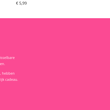
€ 5,99
isselbare
len.
t, hebben
ijk cadeau.