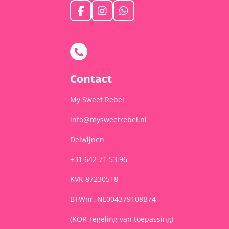
F
I
W
a
n
h
c
s
a
e
t
t
b
a
s
o
g
A
o
r
p
Contact
k
a
p
m
My Sweet Rebel
info@mysweetrebel.nl
Delwijnen
+31 642 71 53 96
KVK 87230518
BTWnr. NL004379108B74
(KOR-regeling van toepassing)