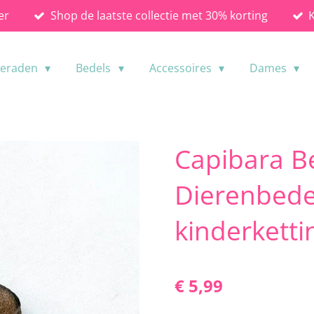
er
Shop de laatste collectie met 30% korting
ieraden
Bedels
Accessoires
Dames
Capibara B
Dierenbede
kinderketti
€ 5,99