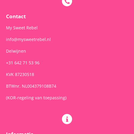
b
a
s
o
g
A
o
r
p
Contact
k
a
p
m
My Sweet Rebel
info@mysweetrebel.nl
Delwijnen
+31 642 71 53 96
KVK 87230518
BTWnr. NL004379108B74
(KOR-regeling van toepassing)
Informatie