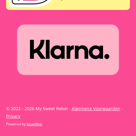
© 2022 - 2026 My Sweet Rebel -
Algemene Voorwaarden
-
Privacy
Powered by
JouwWeb