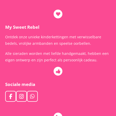
My Sweet Rebel
Ontdek onze unieke kinderkettingen met verwisselbare
bedels, vrolijke armbanden en speelse oorbellen.
Alle sieraden worden met liefde handgemaakt, hebben een
eigen ontwerp en zijn perfect als persoonlijk cadeau.
Sociale media
F
I
W
a
n
h
c
s
a
e
t
t