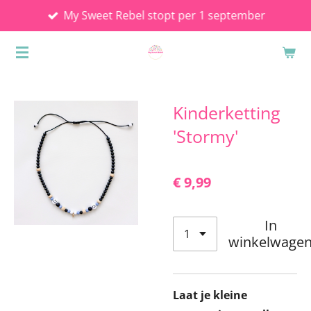
My Sweet Rebel stopt per 1 september
Ga
direct
naar
de
hoofdinhoud
Kinderketting
'Stormy'
€ 9,99
In
winkelwage
Laat je kleine