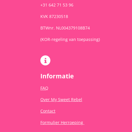
+31 642 71 53 96
KVK 87230518
BTWnr. NL004379108B74
(KOR-regeling van toepassing)
Informatie
FAQ
Over My Sweet Rebel
Contact
Formulier Herroeping