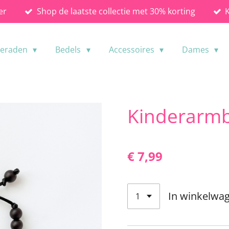
er
Shop de laatste collectie met 30% korting
ieraden
Bedels
Accessoires
Dames
Kinderarmb
€ 7,99
In winkelwa