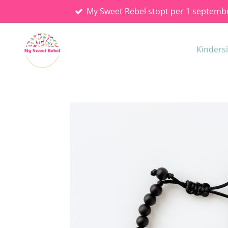
My Sweet Rebel stopt per 1 septemb
Ga
direct
naar
Kinders
de
hoofdinhoud