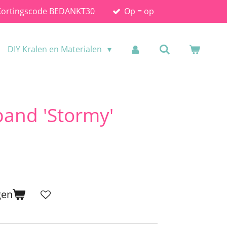
Kortingscode BEDANKT30
Op = op
DIY Kralen en Materialen
and 'Stormy'
gen