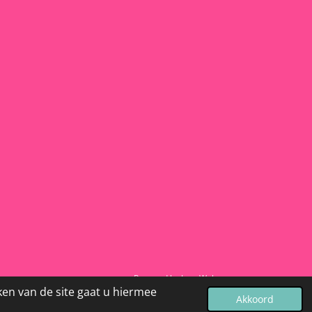
Powered by
JouwWeb
ken van de site gaat u hiermee
Akkoord