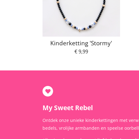
Kinderketting 'Stormy'
€ 9,99
My Sweet Rebel
Ontdek onze unieke kinderkettingen met verw
bedels, vrolijke armbanden en speelse oorbel