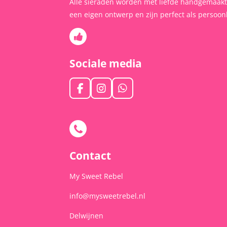
Alle sieraden worden met liefde handgemaak
een eigen ontwerp en zijn perfect als persoonl
Sociale media
F
I
W
a
n
h
c
s
a
e
t
t
b
a
s
o
g
A
o
r
p
Contact
k
a
p
m
My Sweet Rebel
info@mysweetrebel.nl
Delwijnen