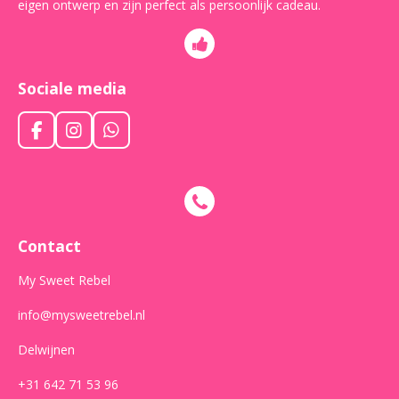
eigen ontwerp en zijn perfect als persoonlijk cadeau.
Sociale media
F
I
W
a
n
h
c
s
a
e
t
t
b
a
s
o
g
A
o
r
p
Contact
k
a
p
m
My Sweet Rebel
info@mysweetrebel.nl
Delwijnen
+31 642 71 53 96