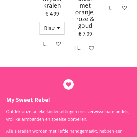
kralen
met
In winkelwa
oranje,
€ 4,99
roze &
goud
€ 7,99
In winkelwagen
Houd mij op de hoogte
My Sweet Rebel
Ontdek onze unieke kinderkettingen met verwisselbare bedels,
vrolijke armbanden en speelse oorbellen.
Alle sieraden worden met liefde handgemaakt, hebben een