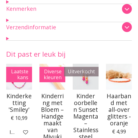
Kenmerken
Verzendinformatie
Dit past er leuk bij
Laatste
Diverse
Uitverkocht
kans
kleuren
Kinderke
Kinderri
Kinder
Haarban
tting
ng met
oorbelle
d met
'Smiley'
Bloem –
n Sunset
all-over
Handge
Magenta
glitters -
€ 10,99
maakt
–
oranje
van
Stainless
€ 4,99
In winkelwagen
Miyuki
steel