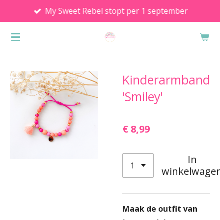
My Sweet Rebel stopt per 1 september
Ga
direct
naar
de
hoofdinhoud
Kinderarmband
'Smiley'
€ 8,99
In
winkelwage
Maak de outfit van