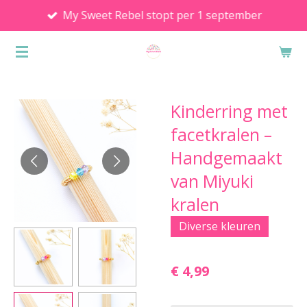
My Sweet Rebel stopt per 1 september
Ga
direct
naar
de
hoofdinhoud
Kinderring met
facetkralen –
Handgemaakt
van Miyuki
kralen
Diverse kleuren
€ 4,99