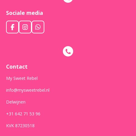
Sociale media
F
I
W
a
n
h
c
s
a
e
t
t
b
a
s
o
g
A
o
r
p
Contact
k
a
p
m
My Sweet Rebel
info@mysweetrebel.nl
Delwijnen
+31 642 71 53 96
KVK 87230518