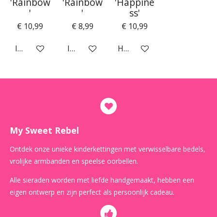
'Rainbow
'Rainbow
'Happine
'
'
ss'
€ 10,99
€ 8,99
€ 10,99
In winkelwagen
In winkelwagen
Houd mij op de hoogte
My Sweet Rebel
Ontdek onze unieke kinderkettingen met verwisselbare bedels,
vrolijke armbanden en speelse oorbellen.
Alle sieraden worden met liefde handgemaakt, hebben een
eigen ontwerp en zijn perfect als persoonlijk cadeau.