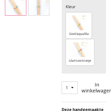
Kleur
Geel/aqua/lila
Lila/roze/oranje
In
winkelwage
Deze handgemaakte