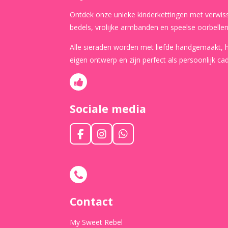
Ontdek onze unieke kinderkettingen met verwis
bedels, vrolijke armbanden en speelse oorbellen
Alle sieraden worden met liefde handgemaakt,
eigen ontwerp en zijn perfect als persoonlijk ca
Sociale media
F
I
W
a
n
h
c
s
a
e
t
t
b
a
s
o
g
A
o
r
p
Contact
k
a
p
m
My Sweet Rebel