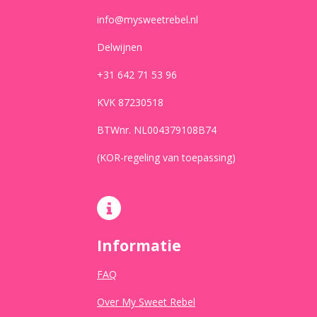
info@mysweetrebel.nl
Delwijnen
+31 642 71 53 96
KVK 87230518
BTWnr. NL004379108B74
(KOR-regeling van toepassing)
Informatie
FAQ
Over My Sweet Rebel