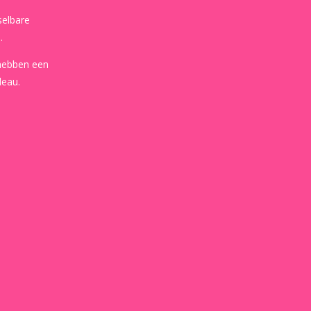
selbare
.
 hebben een
deau.