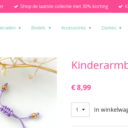
er
Shop de laatste collectie met 30% korting
K
ieraden
Bedels
Accessoires
Dames
Kinderarmb
€ 8,99
In winkelwa