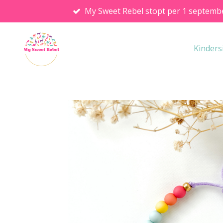
My Sweet Rebel stopt per 1 septemb
Ga
direct
naar
Kinders
de
hoofdinhoud