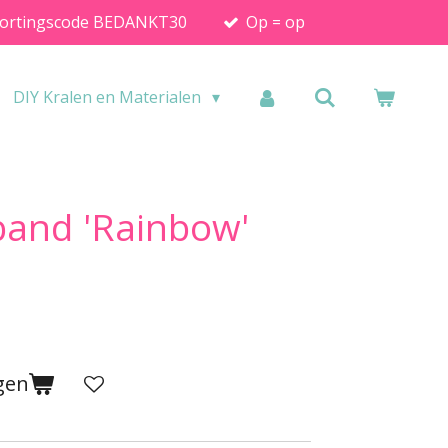
ortingscode BEDANKT30
Op = op
DIY Kralen en Materialen
and 'Rainbow'
gen