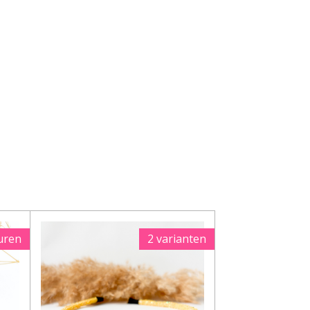
uren
2 varianten