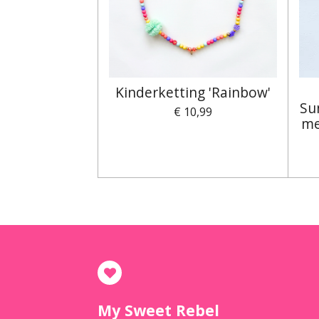
Kinderketting 'Rainbow'
Su
€ 10,99
me
My Sweet Rebel