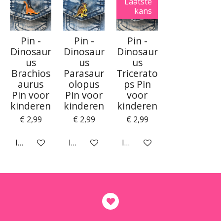
Laatste
kans
Pin -
Pin -
Pin -
Dinosaur
Dinosaur
Dinosaur
us
us
us
Brachios
Parasaur
Tricerato
aurus
olopus
ps Pin
Pin voor
Pin voor
voor
kinderen
kinderen
kinderen
€ 2,99
€ 2,99
€ 2,99
In winkelwagen
In winkelwagen
In winkelwagen