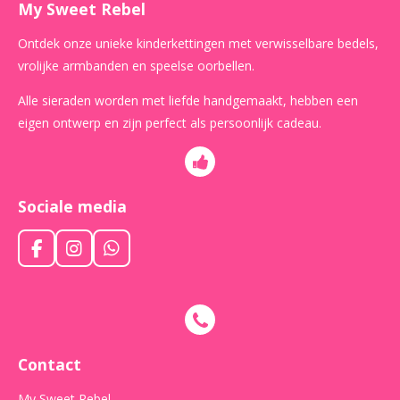
My Sweet Rebel
Ontdek onze unieke kinderkettingen met verwisselbare bedels,
vrolijke armbanden en speelse oorbellen.
Alle sieraden worden met liefde handgemaakt, hebben een
eigen ontwerp en zijn perfect als persoonlijk cadeau.
Sociale media
F
I
W
a
n
h
c
s
a
e
t
t
b
a
s
o
g
A
o
r
p
Contact
k
a
p
m
My Sweet Rebel