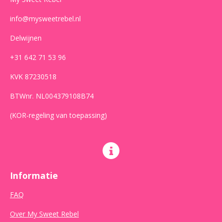
info@mysweetrebel.nl
Delwijnen
+31 642 71 53 96
KVK 87230518
BTWnr. NL004379108B74
(KOR-regeling van toepassing)
Informatie
FAQ
Over My Sweet Rebel