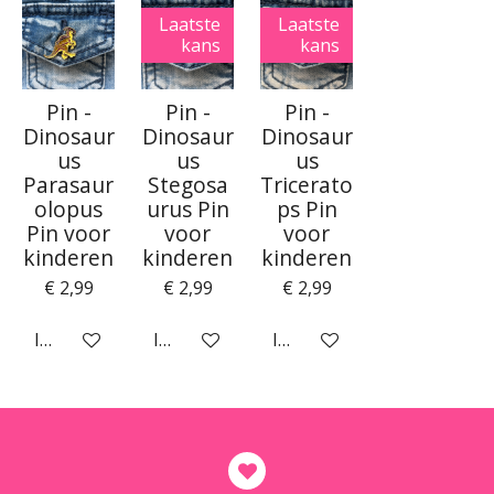
Laatste
Laatste
kans
kans
Pin -
Pin -
Pin -
Dinosaur
Dinosaur
Dinosaur
us
us
us
Parasaur
Stegosa
Tricerato
olopus
urus Pin
ps Pin
Pin voor
voor
voor
kinderen
kinderen
kinderen
€ 2,99
€ 2,99
€ 2,99
In winkelwagen
In winkelwagen
In winkelwagen