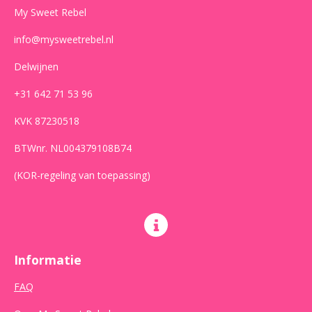
m
My Sweet Rebel
info@mysweetrebel.nl
Delwijnen
+31 642 71 53 96
KVK 87230518
BTWnr. NL004379108B74
(KOR-regeling van toepassing)
Informatie
FAQ