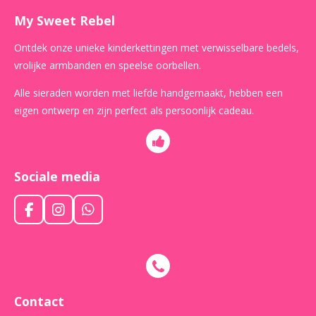
My Sweet Rebel
Ontdek onze unieke kinderkettingen met verwisselbare bedels,
vrolijke armbanden en speelse oorbellen.
Alle sieraden worden met liefde handgemaakt, hebben een
eigen ontwerp en zijn perfect als persoonlijk cadeau.
Sociale media
F
I
W
a
n
h
c
s
a
e
t
t
b
a
s
o
g
A
o
r
p
Contact
k
a
p