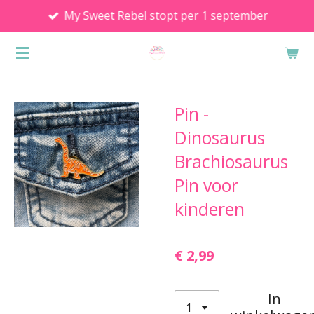
My Sweet Rebel stopt per 1 september
Ga
direct
naar
de
hoofdinhoud
Pin -
Dinosaurus
Brachiosaurus
Pin voor
kinderen
€ 2,99
In