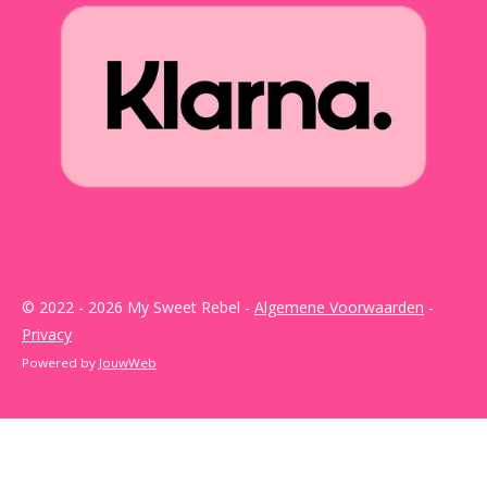
© 2022 - 2026 My Sweet Rebel -
Algemene Voorwaarden
-
Privacy
Powered by
JouwWeb