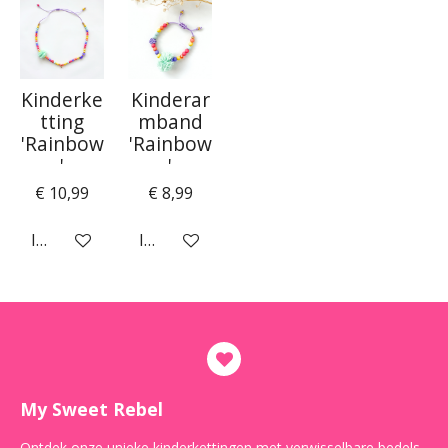
Kinderke
Kinderar
tting
mband
'Rainbow
'Rainbow
'
'
€ 10,99
€ 8,99
In winkelwagen
In winkelwagen
My Sweet Rebel
Ontdek onze unieke kinderkettingen met verwisselbare bedels,