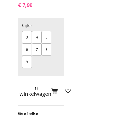
€ 7,99
Cijfer
3
4
5
6
7
8
9
In
winkelwagen
Geef elke