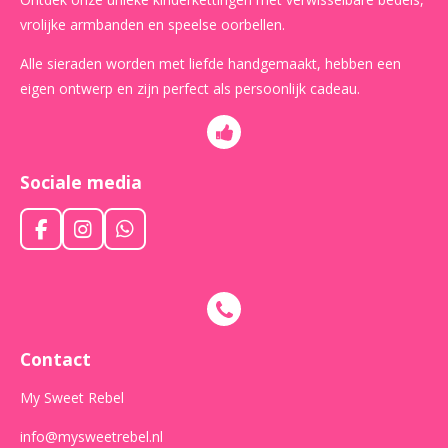
vrolijke armbanden en speelse oorbellen.
Alle sieraden worden met liefde handgemaakt, hebben een
eigen ontwerp en zijn perfect als persoonlijk cadeau.
Sociale media
F
I
W
a
n
h
c
s
a
e
t
t
b
a
s
o
g
A
o
r
p
Contact
k
a
p
m
My Sweet Rebel
info@mysweetrebel.nl