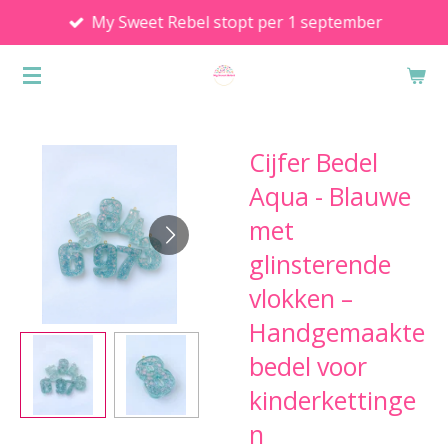
My Sweet Rebel stopt per 1 september
Ga
direct
naar
de
hoofdinhoud
Cijfer Bedel
Aqua - Blauwe
met
glinsterende
vlokken –
Handgemaakte
bedel voor
kinderkettinge
n