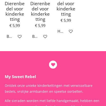
Dierenbe
Dierenbe
del voor
del voor
del voor
kinderke
kinderke
kinderke
tting
tting
tting
€ 5,99
€ 5,99
€ 5,99
Houd mij op de hoogte
Bekijk details
Bekijk details
My Sweet Rebel
Ontdek onze unieke kinderkettingen met verwisselbare
bedels, vrolijke armbanden en speelse oorbellen.
Alle sieraden worden met liefde handgemaakt, hebben een