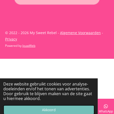
© 2022 - 2026 My Sweet Rebel -
Algemene Voorwaarden
-
Privacy
Powered by
JouwWeb
Deze website gebruikt cookies voor analyse-
doeleinden en/of het tonen van advertenties.
Door gebruik te blijven maken van de site gaat
u hiermee akkoord.
Akkoord
E-mailadres
Telefoonnummer
Kaart
Instagram
WhatsApp