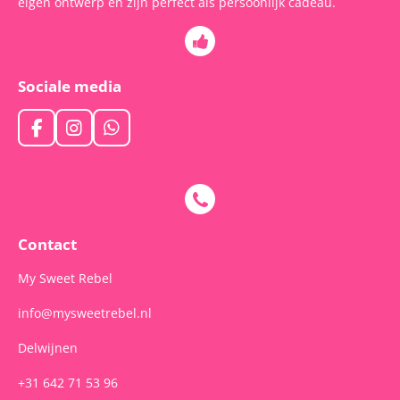
eigen ontwerp en zijn perfect als persoonlijk cadeau.
Sociale media
F
I
W
a
n
h
c
s
a
e
t
t
b
a
s
o
g
A
o
r
p
Contact
k
a
p
m
My Sweet Rebel
info@mysweetrebel.nl
Delwijnen
+31 642 71 53 96