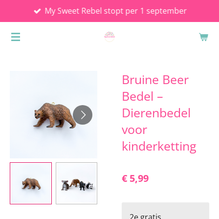
My Sweet Rebel stopt per 1 september
Ga
direct
naar
de
hoofdinhoud
Bruine Beer
Bedel –
Dierenbedel
voor
kinderketting
€ 5,99
2e gratis