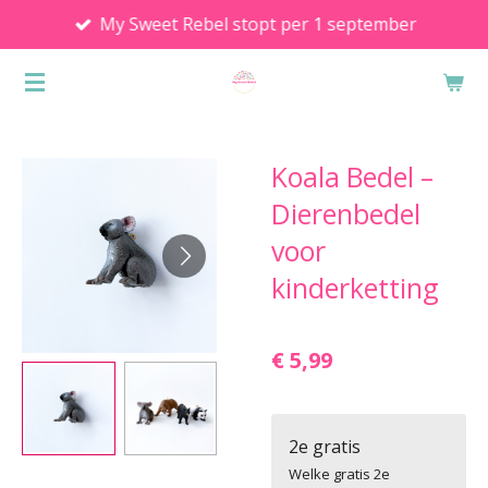
My Sweet Rebel stopt per 1 september
Ga
direct
naar
de
hoofdinhoud
Koala Bedel –
Dierenbedel
voor
kinderketting
€ 5,99
2e gratis
Welke gratis 2e