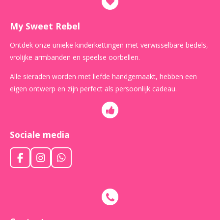
My Sweet Rebel
Ontdek onze unieke kinderkettingen met verwisselbare bedels,
vrolijke armbanden en speelse oorbellen.
Alle sieraden worden met liefde handgemaakt, hebben een
eigen ontwerp en zijn perfect als persoonlijk cadeau.
Sociale media
F
I
W
a
n
h
c
s
a
e
t
t
b
a
s
o
g
A
o
r
p