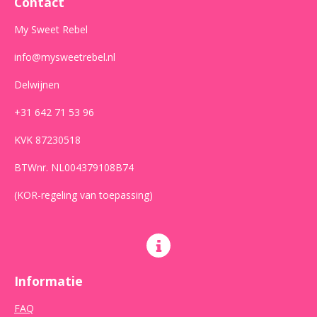
Contact
k
a
p
m
My Sweet Rebel
info@mysweetrebel.nl
Delwijnen
+31 642 71 53 96
KVK 87230518
BTWnr. NL004379108B74
(KOR-regeling van toepassing)
Informatie
FAQ