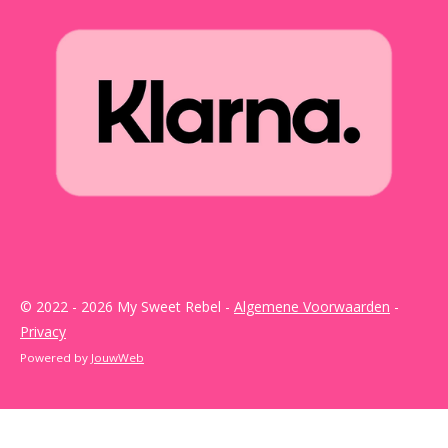
© 2022 - 2026 My Sweet Rebel -
Algemene Voorwaarden
-
Privacy
Powered by
JouwWeb