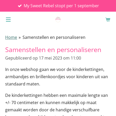
My Sweet Rebel stopt per 1 september
Ga
direct
naar
de
hoofdinhoud
Home
»
Samenstellen en personaliseren
Samenstellen en personaliseren
Gepubliceerd op 17 mei 2023 om 11:00
In onze webshop gaan we voor de kinderkettingen,
armbandjes en brillenkoordjes voor kinderen uit van
standaard maten.
De kinderkettingen hebben een maximale lengte van
+/- 70 centimeter en kunnen makkelijk op maat
gemaakt worden door de handige verschuifbare