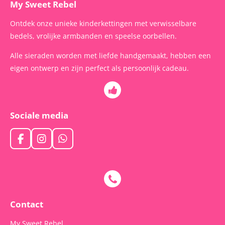
My Sweet Rebel
Ontdek onze unieke kinderkettingen met verwisselbare
bedels, vrolijke armbanden en speelse oorbellen.
Alle sieraden worden met liefde handgemaakt, hebben een
eigen ontwerp en zijn perfect als persoonlijk cadeau.
Sociale media
F
I
W
a
n
h
c
s
a
e
t
t
b
a
s
o
g
A
o
r
p
Contact
k
a
p
m
My Sweet Rebel