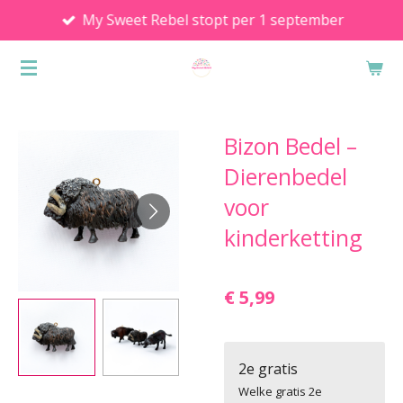
My Sweet Rebel stopt per 1 september
Ga
direct
naar
de
hoofdinhoud
Bizon Bedel –
Dierenbedel
voor
kinderketting
€ 5,99
2e gratis
Welke gratis 2e