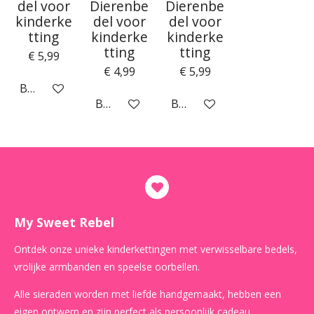
del voor
Dierenbe
Dierenbe
kinderke
del voor
del voor
tting
kinderke
kinderke
tting
tting
€ 5,99
€ 4,99
€ 5,99
Bekijk details
Bekijk details
Bekijk details
My Sweet Rebel
Ontdek onze unieke kinderkettingen met verwisselbare bedels,
vrolijke armbanden en speelse oorbellen.
Alle sieraden worden met liefde handgemaakt, hebben een
eigen ontwerp en zijn perfect als persoonlijk cadeau.