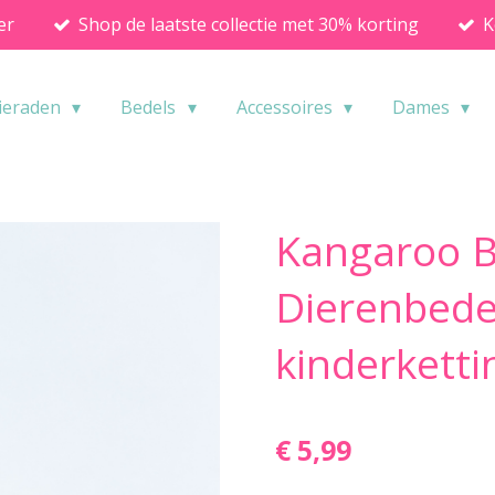
er
Shop de laatste collectie met 30% korting
K
ieraden
Bedels
Accessoires
Dames
Kangaroo B
Dierenbede
kinderketti
€ 5,99