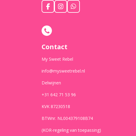
F
I
W
a
n
h
c
s
a
e
t
t
b
a
s
o
g
A
o
r
p
Contact
k
a
p
m
My Sweet Rebel
info@mysweetrebel.nl
Delwijnen
+31 642 71 53 96
KVK 87230518
BTWnr. NL004379108B74
(KOR-regeling van toepassing)