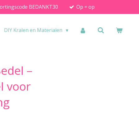
ortingscode BEDANKT30
Op = op
DIY Kralen en Materialen
edel –
l voor
ng