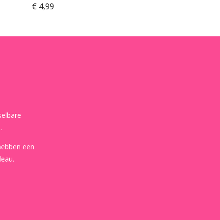
€ 4,99
selbare
.
 hebben een
deau.