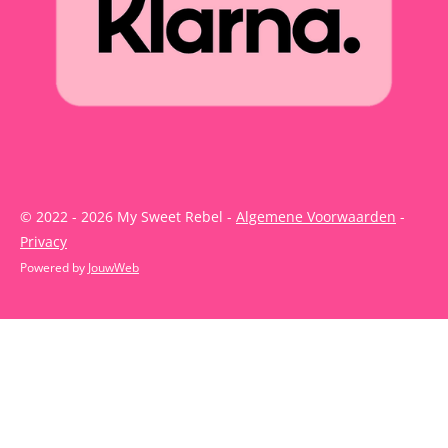
© 2022 - 2026 My Sweet Rebel -
Algemene Voorwaarden
-
Privacy
Powered by
JouwWeb