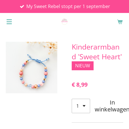
My Sweet Rebel stopt per 1 september
Ga
direct
naar
de
hoofdinhoud
Kinderarmban
d 'Sweet Heart'
NIEUW
€ 8,99
In
winkelwage