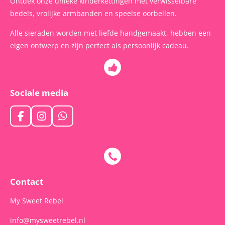
Ontdek onze unieke kinderkettingen met verwisselbare
bedels, vrolijke armbanden en speelse oorbellen.
Alle sieraden worden met liefde handgemaakt, hebben een
eigen ontwerp en zijn perfect als persoonlijk cadeau.
Sociale media
F
I
W
a
n
h
c
s
a
e
t
t
b
a
s
o
g
A
o
r
p
Contact
k
a
p
m
My Sweet Rebel
info@mysweetrebel.nl