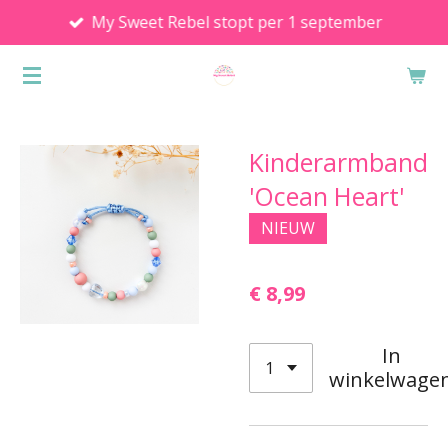
My Sweet Rebel stopt per 1 september
Ga
direct
naar
de
hoofdinhoud
Kinderarmband
'Ocean Heart'
NIEUW
€ 8,99
In
winkelwage