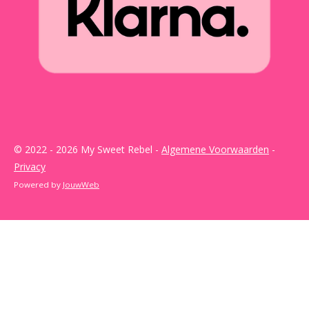
© 2022 - 2026 My Sweet Rebel -
Algemene Voorwaarden
-
Privacy
Powered by
JouwWeb