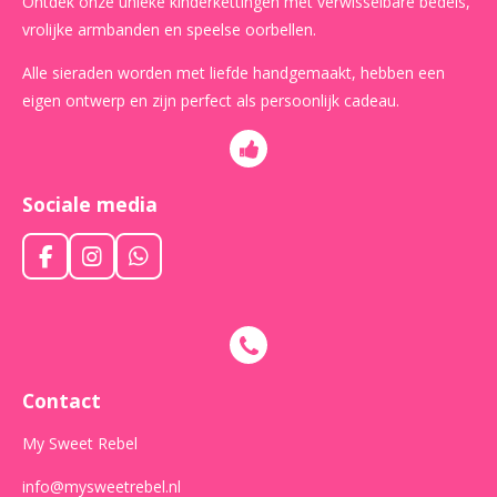
Ontdek onze unieke kinderkettingen met verwisselbare bedels,
vrolijke armbanden en speelse oorbellen.
Alle sieraden worden met liefde handgemaakt, hebben een
eigen ontwerp en zijn perfect als persoonlijk cadeau.
Sociale media
F
I
W
a
n
h
c
s
a
e
t
t
b
a
s
o
g
A
o
r
p
Contact
k
a
p
m
My Sweet Rebel
info@mysweetrebel.nl